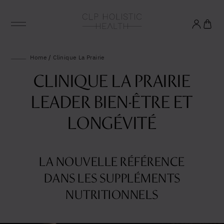
Vivre longtemps, en bonne santé
Home
/
Clinique La Prairie
CLINIQUE LA PRAIRIE
Inscrivez-vous à notre liste de diffusion pour
accéder à un bien-être optimal.
LEADER BIEN-ÊTRE ET
LONGÉVITÉ
LA NOUVELLE RÉFÉRENCE
DANS LES SUPPLÉMENTS
NUTRITIONNELS
Yes, I agree to be contacted and accept the
conditions
*