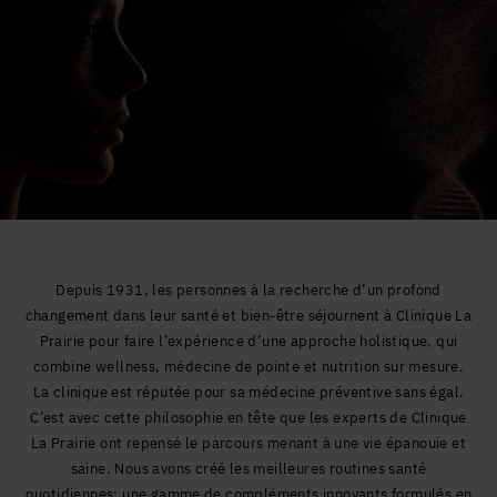
Etats-Unis (USA)
Vous recevrez le rapport exclusif de Clinique La Prairie,
« Huit tendances qui façonnent le futur de la santé »
,
pour repousser les limites comme jamais auparavant.
Depuis 1931, les personnes à la recherche d’un profond
changement dans leur santé et bien-être séjournent à Clinique La
Prairie pour faire l’expérience d’une approche holistique, qui
combine wellness, médecine de pointe et nutrition sur mesure.
La clinique est réputée pour sa médecine préventive sans égal.
C’est avec cette philosophie en tête que les experts de Clinique
La Prairie ont repensé le parcours menant à une vie épanouie et
saine. Nous avons créé les meilleures routines santé
quotidiennes: une gamme de compléments innovants formulés en