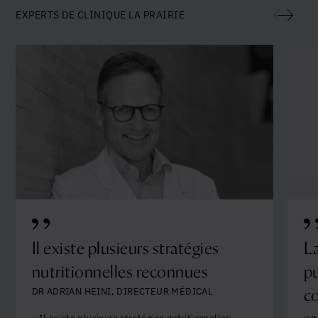
EXPERTS DE CLINIQUE LA PRAIRIE
Il existe plusieurs stratégies
La
nutritionnelles reconnues
pu
co
DR ADRIAN HEINI, DIRECTEUR MÉDICAL
« Il existe plusieurs stratégies nutritionnelles