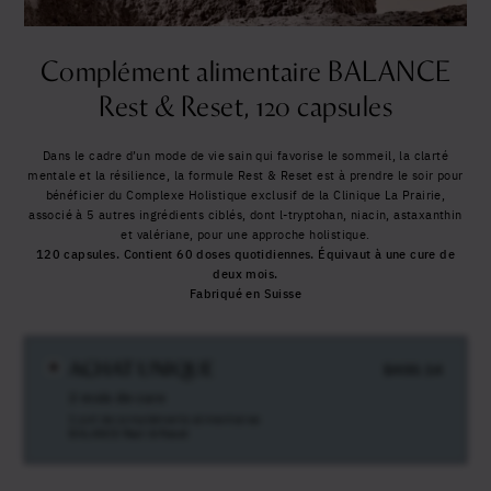
Etats-Unis (USA)
Complément alimentaire BALANCE
Vous recevrez le rapport exclusif de Clinique La Prairie,
Rest & Reset, 120 capsules
« Huit tendances qui façonnent le futur de la santé »
,
pour repousser les limites comme jamais auparavant.
Dans le cadre d’un mode de vie sain qui favorise le sommeil, la clarté
mentale et la résilience, la formule Rest & Reset est à prendre le soir pour
bénéficier du Complexe Holistique exclusif de la Clinique La Prairie,
associé à 5 autres ingrédients ciblés, dont l-tryptohan, niacin, astaxanthin
et valériane, pour une approche holistique.
120 capsules.
Contient 60 doses quotidiennes. Équivaut à une cure de
deux mois.
Fabriqué en Suisse
ACHAT UNIQUE
$
400.14
2 mois de cure
1 pot de compléments alimentaires
BALANCE Rest & Reset