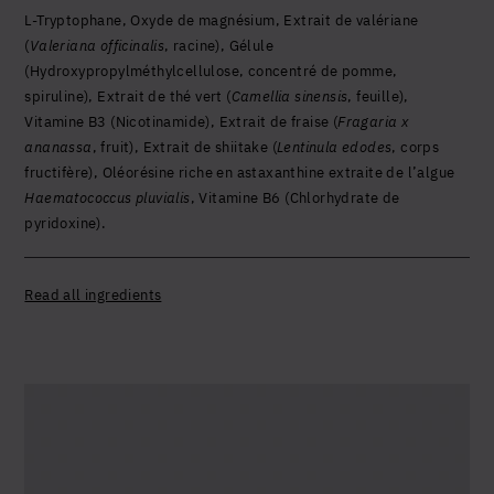
L-Tryptophane, Oxyde de magnésium, Extrait de valériane
Return to Shop
(
Valeriana officinalis
, racine), Gélule
(Hydroxypropylméthylcellulose, concentré de pomme,
spiruline), Extrait de thé vert (
Camellia sinensis
, feuille),
Vitamine B3 (Nicotinamide), Extrait de fraise (
Fragaria x
ananassa
, fruit), Extrait de shiitake (
Lentinula edodes
, corps
fructifère), Oléorésine riche en astaxanthine extraite de l’algue
Haematococcus pluvialis
, Vitamine B6 (Chlorhydrate de
pyridoxine).
En savoir plus sur le L-Tryptophane :
Read all ingredients
sérotonine
mélatonine
humeur
sommeil