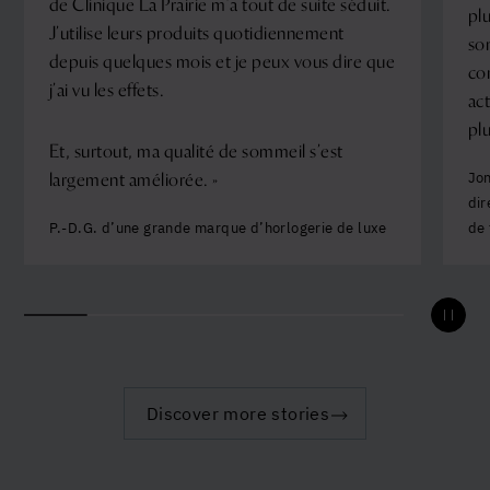
de Clinique La Prairie m’a tout de suite séduit.
plu
J’utilise leurs produits quotidiennement
so
depuis quelques mois et je peux vous dire que
co
j’ai vu les effets.
act
plu
Et, surtout, ma qualité de sommeil s’est
largement améliorée. »
Jon
dir
P.-D.G. d’une grande marque d’horlogerie de luxe
de 
Pause
Discover more stories